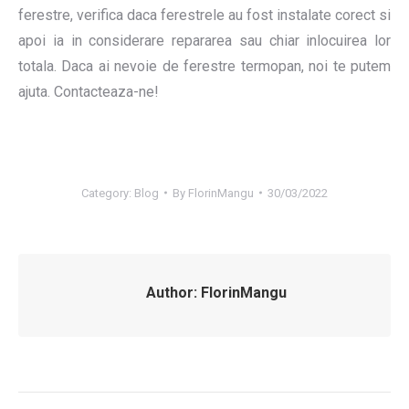
ferestre, verifica daca ferestrele au fost instalate corect si
apoi ia in considerare repararea sau chiar inlocuirea lor
totala. Daca ai nevoie de ferestre termopan, noi te putem
ajuta. Contacteaza-ne!
Category:
Blog
By
FlorinMangu
30/03/2022
Author:
FlorinMangu
Post