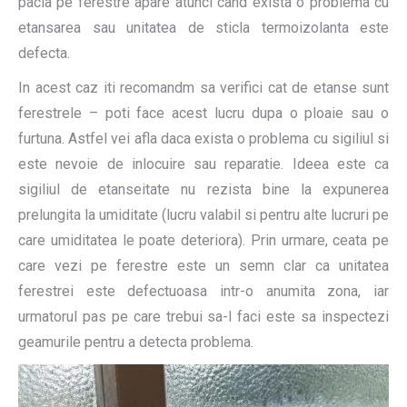
pacla pe ferestre apare atunci cand exista o problema cu
etansarea sau unitatea de sticla termoizolanta este
defecta.
In acest caz iti recomandm sa verifici cat de etanse sunt
ferestrele – poti face acest lucru dupa o ploaie sau o
furtuna. Astfel vei afla daca exista o problema cu sigiliul si
este nevoie de inlocuire sau reparatie. Ideea este ca
sigiliul de etanseitate nu rezista bine la expunerea
prelungita la umiditate (lucru valabil si pentru alte lucruri pe
care umiditatea le poate deteriora). Prin urmare, ceata pe
care vezi pe ferestre este un semn clar ca unitatea
ferestrei este defectuoasa intr-o anumita zona, iar
urmatorul pas pe care trebui sa-l faci este sa inspectezi
geamurile pentru a detecta problema.