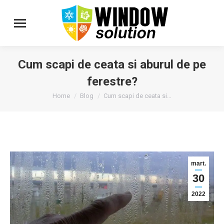
Cum scapi de ceata si aburul de pe
ferestre?
You are here:
Home
Blog
Cum scapi de ceata si…
mart.
30
2022