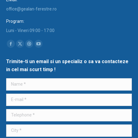
office@gealan-ferestre.ro
Program:
Luni - Vineri 09:00 - 17:00
Find us on:
Facebook
X
Dribbble
YouTube
page
page
page
page
Trimite-ti un email si un specializ o sa va contacteze
opens
opens
opens
opens
in cel mai scurt timp !
in
in
in
in
new
new
new
new
Name *
window
window
window
window
E-mail *
Telephone *
City *