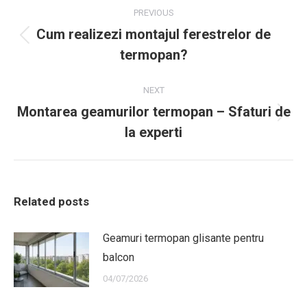
navigation
PREVIOUS
Cum realizezi montajul ferestrelor de
Previous
termopan?
post:
NEXT
Montarea geamurilor termopan – Sfaturi de
Next
la experti
post:
Related posts
Geamuri termopan glisante pentru
balcon
04/07/2026