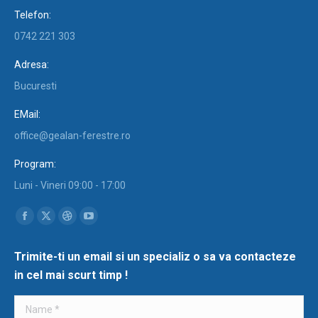
Telefon:
0742 221 303
Adresa:
Bucuresti
EMail:
office@gealan-ferestre.ro
Program:
Luni - Vineri 09:00 - 17:00
Find us on:
Facebook
X
Dribbble
YouTube
page
page
page
page
Trimite-ti un email si un specializ o sa va contacteze
opens
opens
opens
opens
in cel mai scurt timp !
in
in
in
in
new
new
new
new
Name *
window
window
window
window