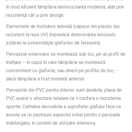
în mod eficient tâmplăria termoizolanta modernă, atât prin
rezistenţă cât şi prin design.
Elementele de închidere laterală (capace din plastic dur,
rezistent la raze UV) împiedică deteriorarea tencuielii
zidăriei la extremităţile glafurilor de fereastră
.
Pervazele exterioare se montează sub toc, pe un profil de
înălţare – în cazul în care tâmplăria se montează
concomitent cu glafurile, sau direct pe profilul de toc, –
dacă tâmplăria a fost montată anterior
.
Pervazele din PVC pentru interior sunt durabile, placa de
PVC avand o structura celulara ce ii confera o rezistenta
sporita. Calitatea deosebita a suprafetei glafului face ca
acesta sa isi pastreze aspectul initial pentru o perioada
indelungata, in conditii de utilizare intensiva
.