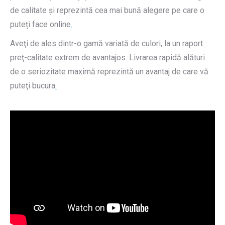
de calitate și reprezintă cea mai bună alegere pe care o
puteți face online
.
Aveţi de ales dintr-o gamă variată de culori, la un raport
preţ-calitate extrem de avantajos. Livrarea rapidă alături
de o seriozitate maximă reprezintă un avantaj de care vă
puteţi bucura
.