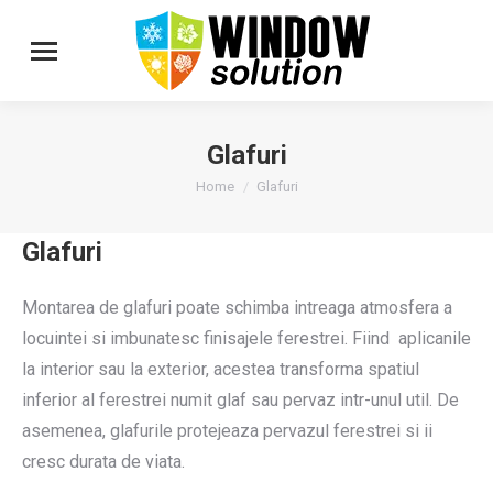
Glafuri
You are here:
Home
Glafuri
Glafuri
Montarea de glafuri poate schimba intreaga atmosfera a
locuintei si imbunatesc finisajele ferestrei. Fiind aplicanile
la interior sau la exterior, acestea transforma spatiul
inferior al ferestrei numit glaf sau pervaz intr-unul util. De
asemenea, glafurile protejeaza pervazul ferestrei si ii
cresc durata de viata.