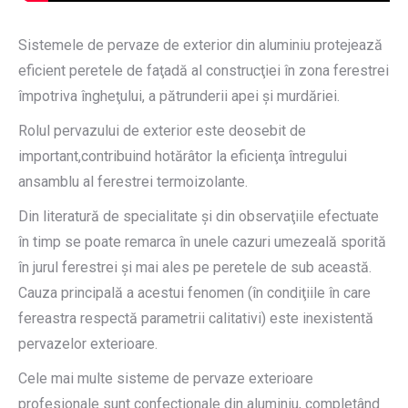
Sistemele de pervaze de exterior din aluminiu protejează
eficient peretele de faţadă al construcţiei în zona ferestrei
împotriva îngheţului, a pătrunderii apei şi murdăriei.
Rolul pervazului de exterior este deosebit de
important,contribuind hotărâtor la eficienţa întregului
ansamblu al ferestrei termoizolante.
Din literatură de specialitate şi din observaţiile efectuate
în timp se poate remarca în unele cazuri umezeală sporită
în jurul ferestrei şi mai ales pe peretele de sub această.
Cauza principală a acestui fenomen (în condiţiile în care
fereastra respectă parametrii calitativi) este inexistentă
pervazelor exterioare.
Cele mai multe sisteme de pervaze exterioare
profesionale sunt confectionale din aluminiu, completând