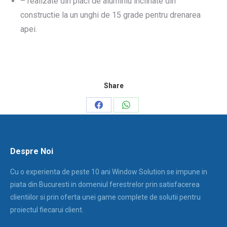
– realizate din placi de aluminiu inclinate din
constructie la un unghi de 15 grade pentru drenarea
apei.
Share
Share
Share
on
on
Facebook
WhatsApp
Despre Noi
Cu o experienta de peste 10 ani Window Solution se impune in
piata din Bucuresti in domeniul ferestrelor prin satisfacerea
clientiilor si prin oferta unei game complete de solutii pentru
proiectul fiecarui client.