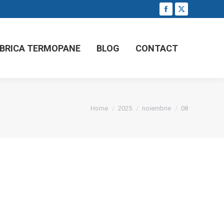
Facebook
X
page
page
opens
opens
ABRICA TERMOPANE
BLOG
CONTACT
in
in
new
new
window
window
You are here:
Home
2025
noiembrie
08