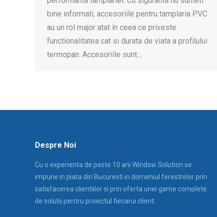
performanta tamplariei. Cu siguranta nu sunteti
bine informati, accesoriile pentru tamplaria PVC
au un rol major atat in ceea ce priveste
functionalitatea cat si durata de viata a profilului
termopan. Accesoriile sunt…
Despre Noi
Cu o experienta de peste 10 ani Window Solution se
impune in piata din Bucuresti in domeniul ferestrelor prin
satisfacerea clientiilor si prin oferta unei game complete
de solutii pentru proiectul fiecarui client.