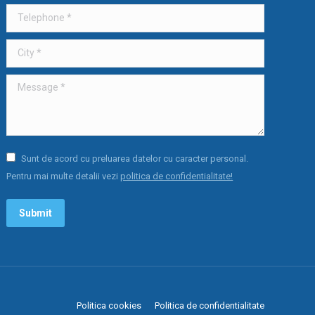
Telephone *
City *
Message *
Sunt de acord cu preluarea datelor cu caracter personal.
Pentru mai multe detalii vezi
politica de confidentialitate!
Submit
Politica cookies
Politica de confidentialitate