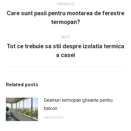
navigation
PREVIOUS
Care sunt pasii pentru montarea de ferestre
Previous
termopan?
post:
NEXT
Tot ce trebuie sa stii despre izolatia termica
Next
a casei
post:
Related posts
Geamuri termopan glisante pentru
balcon
04/07/2026