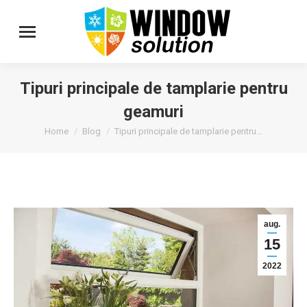
Tipuri principale de tamplarie pentru
geamuri
You are here:
Home
Blog
Tipuri principale de tamplarie pentru…
aug.
15
2022