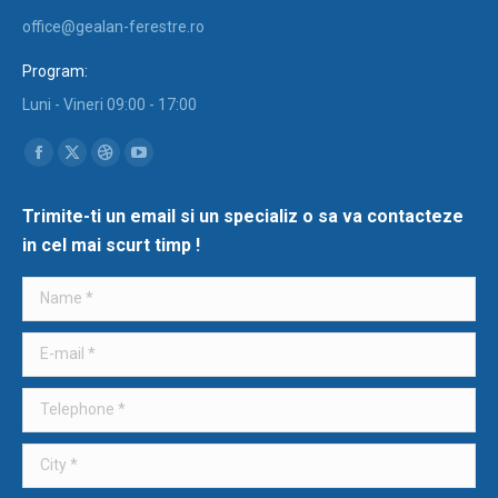
office@gealan-ferestre.ro
Program:
Luni - Vineri 09:00 - 17:00
Find us on:
Facebook
X
Dribbble
YouTube
page
page
page
page
Trimite-ti un email si un specializ o sa va contacteze
opens
opens
opens
opens
in cel mai scurt timp !
in
in
in
in
new
new
new
new
Name *
window
window
window
window
E-mail *
Telephone *
City *