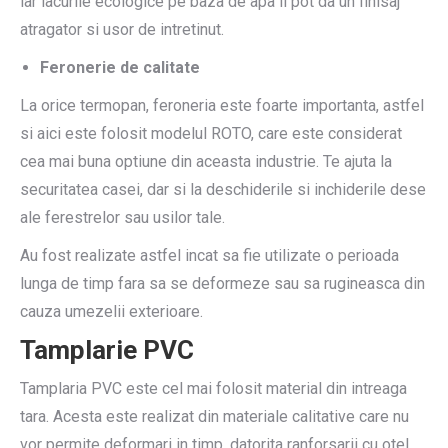
iar lacurile ecologice pe baza de apa ii pot da un finisaj
atragator si usor de intretinut.
Feronerie de calitate
La orice termopan, feroneria este foarte importanta, astfel
si aici este folosit modelul ROTO, care este considerat
cea mai buna optiune din aceasta industrie. Te ajuta la
securitatea casei, dar si la deschiderile si inchiderile dese
ale ferestrelor sau usilor tale.
Au fost realizate astfel incat sa fie utilizate o perioada
lunga de timp fara sa se deformeze sau sa rugineasca din
cauza umezelii exterioare.
Tamplarie PVC
Tamplaria PVC este cel mai folosit material din intreaga
tara. Acesta este realizat din materiale calitative care nu
vor permite deformari in timp, datorita ranforsarii cu otel